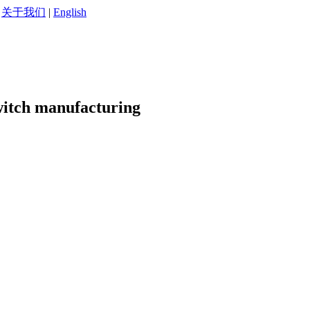
|
关于我们
|
English
witch manufacturing