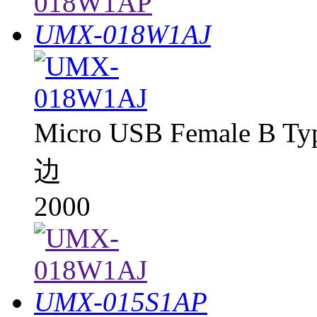
UMX-018W1AJ
Micro USB Female B T
边
2000
UMX-015S1AP