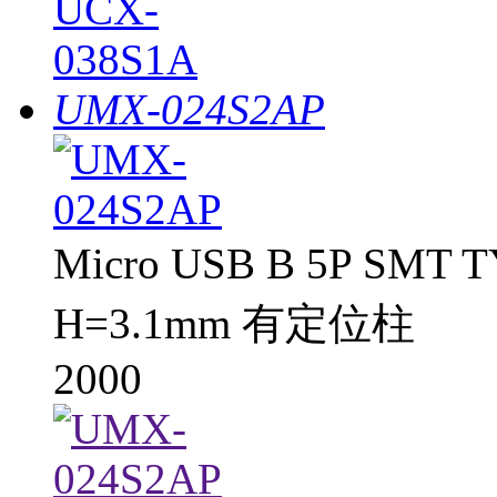
UMX-024S2AP
Micro USB B 5P SMT T
H=3.1mm 有定位柱
2000