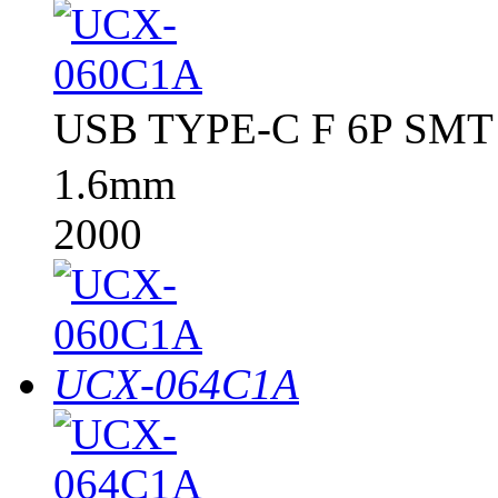
USB TYPE-C F 6P SM
1.6mm
2000
UCX-064C1A