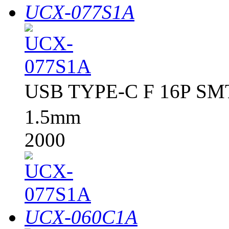
UCX-077S1A
USB TYPE-C F 16P 
1.5mm
2000
UCX-060C1A