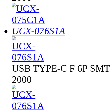
UCX-076S1A
USB TYPE-C F 6P SM
2000