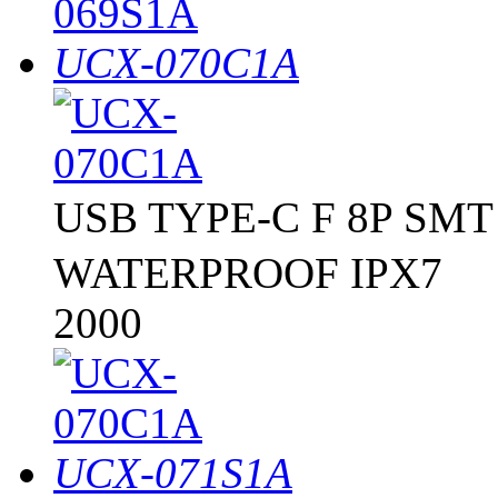
UCX-070C1A
USB TYPE-C F 8P 
WATERPROOF IPX7
2000
UCX-071S1A