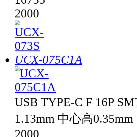
2000
UCX-075C1A
USB TYPE-C F 16P S
1.13mm 中心高0.35mm
2000