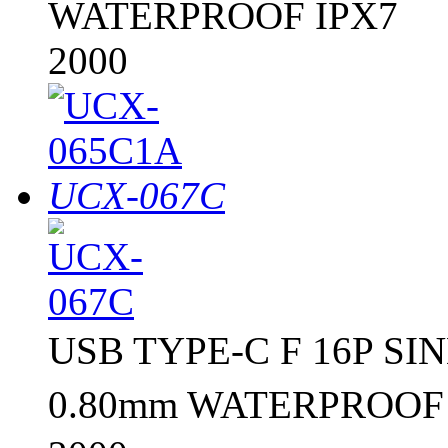
WATERPROOF IPX7
2000
UCX-067C
USB TYPE-C F 16P S
0.80mm WATERPROOF