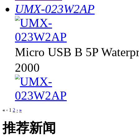
UMX-023W2AP
Micro USB B 5P Water
2000
«
‹
1
2
›
»
推荐新闻