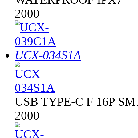
2000
UCX-034S1A
USB TYPE-C F 16P S
2000