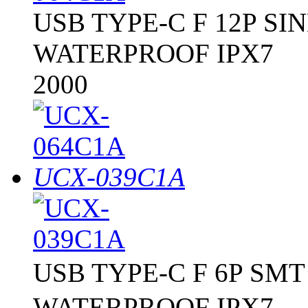
USB TYPE-C F 12P SI
WATERPROOF IPX7
2000
UCX-039C1A
USB TYPE-C F 6P 
WATERPROOF IPX7