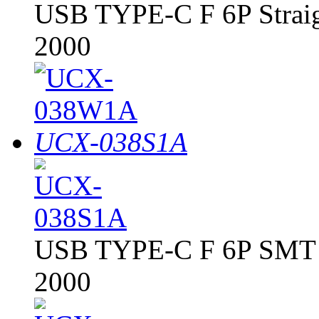
USB TYPE-C F 6P Stra
2000
UCX-038S1A
USB TYPE-C F 6P SM
2000