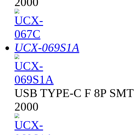
2000
UCX-069S1A
USB TYPE-C F 8P SM
2000