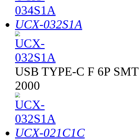
UCX-032S1A
USB TYPE-C F 6P SM
2000
UCX-021C1C