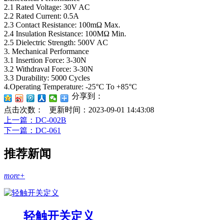
2.1 Rated Voltage: 30V AC
2.2 Rated Current: 0.5A
2.3 Contact Resistance: 100mΩ Max.
2.4 Insulation Resistance: 100MΩ Min.
2.5 Dielectric Strength: 500V AC
3. Mechanical Performance
3.1 Insertion Force: 3-30N
3.2 Withdraval Force: 3-30N
3.3 Durability: 5000 Cycles
4.Operating Temperature: -25°C To +85°C
分享到：
点击次数：
更新时间：2023-09-01 14:43:08
上一篇
：DC-002B
下一篇
：DC-061
推荐新闻
more+
轻触开关定义