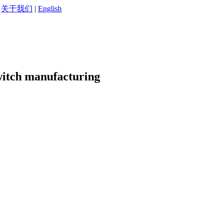
|
关于我们
|
English
witch manufacturing