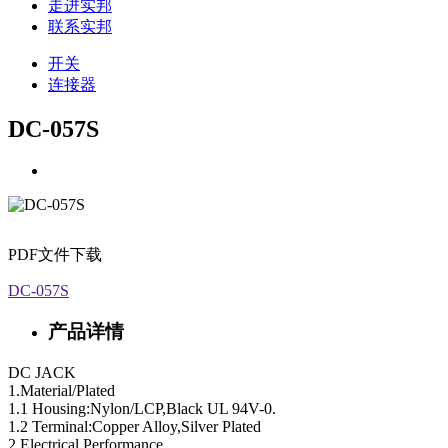
走进实邦
联系实邦
开关
连接器
DC-057S
PDF文件下载
DC-057S
产品详情
DC JACK
1.Material/Plated
1.1 Housing:Nylon/LCP,Black UL 94V-0.
1.2 Terminal:Copper Alloy,Silver Plated
2.Electrical Performance