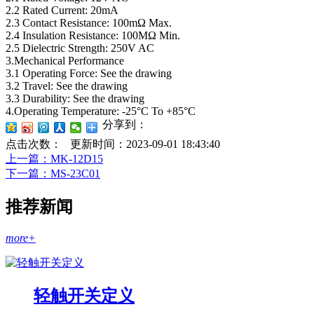
2.2 Rated Current: 20mA
2.3 Contact Resistance: 100mΩ Max.
2.4 Insulation Resistance: 100MΩ Min.
2.5 Dielectric Strength: 250V AC
3.Mechanical Performance
3.1 Operating Force: See the drawing
3.2 Travel: See the drawing
3.3 Durability: See the drawing
4.Operating Temperature: -25°C To +85°C
分享到：
点击次数：
更新时间：2023-09-01 18:43:40
上一篇
：MK-12D15
下一篇
：MS-23C01
推荐新闻
more+
轻触开关定义