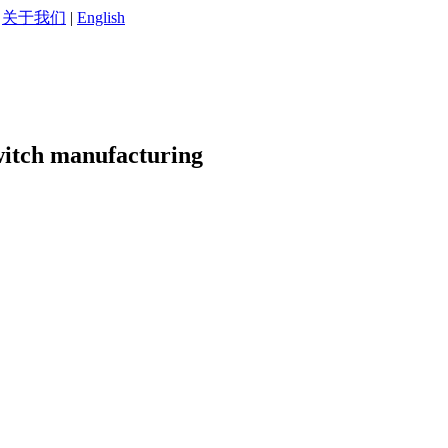
|
关于我们
|
English
witch manufacturing